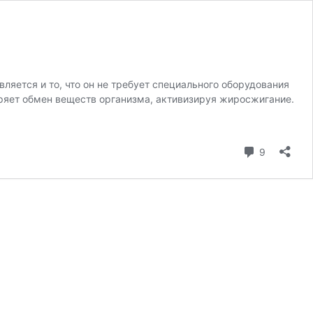
яется и то, что он не требует специального оборудования
оряет обмен веществ организма, активизируя жиросжигание.
коммента
9