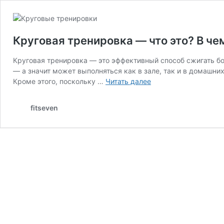
Круговая тренировка — что это? В ч
Круговая тренировка — это эффективный способ сжигать бо
— а значит может выполняться как в зале, так и в домашн
Круговая
Кроме этого, поскольку …
Читать далее
тренировка
—
fitseven
что
это?
В
чем
плюсы
и
какие
упражнения
делать?