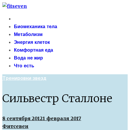
Skip
fitseven
to
Primary
сайт о метаболизме и энергетической адаптации
content
Menu
Биомеханика тела
организма после 40 лет
Метаболизм
Энергия клеток
Комфортная еда
Вода не жир
Что есть
Тренировки звезд
Сильвестр Сталлоне
8 сентября 2012
1 февраля 2017
Фитсевен