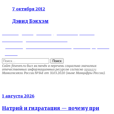
7 октября 2012
Дэвид Бэкхэм
Previous
Навигация
Легкая диета для похудения — правила
post:
питания для снижения веса
по
Next
День без диеты — как часто нужен перерыв в
записям
post:
диете?
Найти:
Сайт fitseven.ru был включён в перечень социально значимых
отечественных информационных ресурсов согласно
приказу
Минкомсвязи России №148 от 31.03.2020 (ныне Минцифры России).
Электролиты
1 августа 2026
Натрий и гидратация — почему при