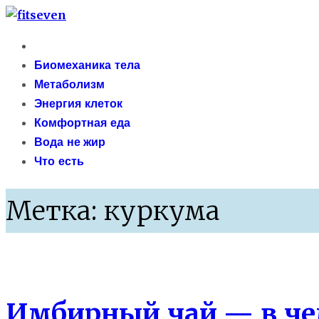
Skip
fitseven
to
Primary
сайт о метаболизме и энергетической адаптации 
content
Menu
Биомеханика тела
Метаболизм
Энергия клеток
Комфортная еда
Вода не жир
Что есть
Метка:
куркума
Правильное питание
Имбирный чай — в чем