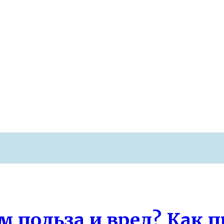
организма после 40 лет
 польза и вред? Как п