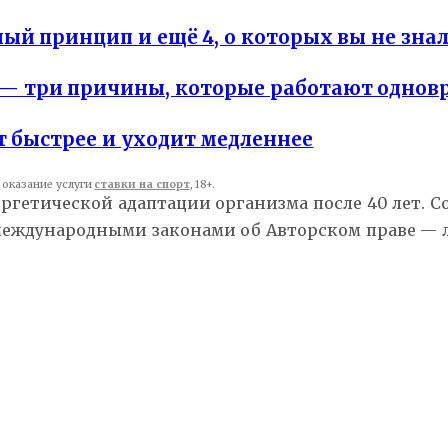
й принцип и ещё 4, о которых вы не зна
 — три причины, которые работают одно
т быстрее и уходит медленнее
оказание услуги
ставки на спорт
, 18+.
ергетической адаптации организма после 40 лет. 
 международными законами об Авторском праве —