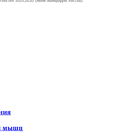
48 от 31.03.2020 (ныне Минцифры России).
ния
ем мышц