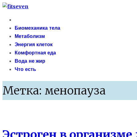
Skip
fitseven
to
Primary
сайт о метаболизме и энергетической адаптации 
content
Menu
Биомеханика тела
Метаболизм
Энергия клеток
Комфортная еда
Вода не жир
Что есть
Метка:
менопауза
Здоровье
Эстроген в организм