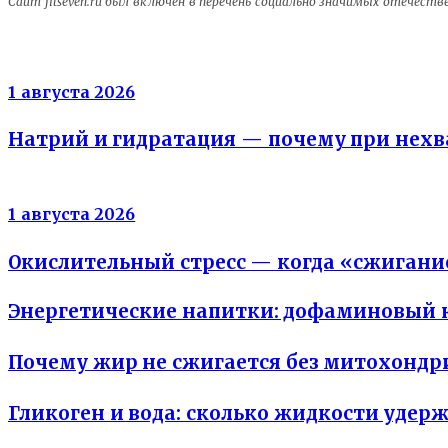
Сайт fitseven.ru был включён в перечень социально значимых отечест
Электролиты
1 августа 2026
Натрий и гидратация — почему при нехва
Энергия клеток
1 августа 2026
Окислительный стресс — когда «сжигани
Энергетические напитки: дофаминовый к
Почему жир не сжигается без митохонд
Гликоген и вода: сколько жидкости удер