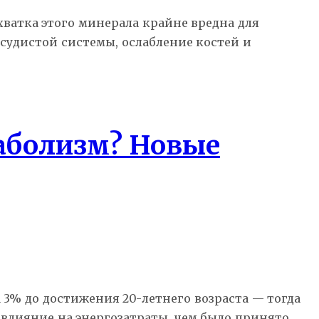
ватка этого минерала крайне вредна для
судистой системы, ослабление костей и
таболизм? Новые
 3% до достижения 20-летнего возраста — тогда
е влияние на энергозатраты, чем было принято