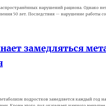
распространённых нарушений рациона. Однако нех
ления 50 лет. Последствия — нарушение работы со
инает замедляться ме
я
метаболизм подростков замедляется каждый год на
менен. Кроме этого, пол оказывает намного меньше