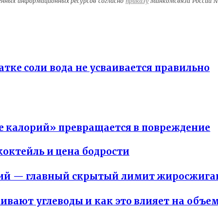
венных информационных ресурсов согласно
приказу
Минкомсвязи России №1
тке соли вода не усваивается правильно
е калорий» превращается в повреждение
октейль и цена бодрости
рий — главный скрытый лимит жиросжига
живают углеводы и как это влияет на объ