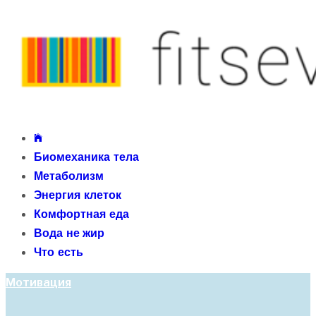
Skip
to
content
fitseven
Primary
сайт о метаболизме и энергетической адаптации
Menu
Биомеханика тела
организма после 40 лет
Метаболизм
Энергия клеток
Комфортная еда
Вода не жир
Что есть
Мотивация