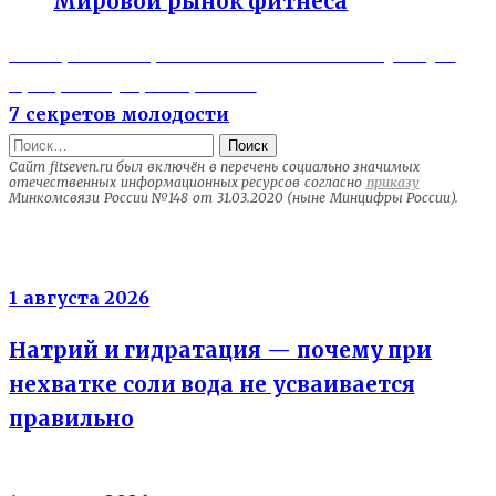
Мировой рынок фитнеса
Previous
Навигация
7 вопросов о тренинге — как найти лучшую
post:
программу тренировок?
по
Next
7 секретов молодости
записям
post:
Найти:
Сайт fitseven.ru был включён в перечень социально значимых
отечественных информационных ресурсов согласно
приказу
Минкомсвязи России №148 от 31.03.2020 (ныне Минцифры России).
Электролиты
1 августа 2026
Натрий и гидратация — почему при
нехватке соли вода не усваивается
правильно
Энергия клеток