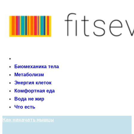
Skip
to
content
fitseven
Primary
сайт о метаболизме и энергетической адаптации
Menu
Биомеханика тела
организма после 40 лет
Метаболизм
Энергия клеток
Комфортная еда
Вода не жир
Что есть
Как накачать мышцы