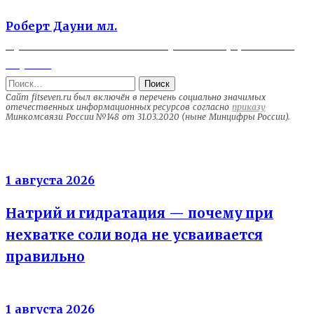
Previous
Навигация
Роберт Дауни мл.
post:
Next
Тупеют ли качки? Почему мезоморфы часто
по
post:
глупы?
записям
Найти:
Сайт fitseven.ru был включён в перечень социально значимых
отечественных информационных ресурсов согласно
приказу
Минкомсвязи России №148 от 31.03.2020 (ныне Минцифры России).
Электролиты
1 августа 2026
Натрий и гидратация — почему при
нехватке соли вода не усваивается
правильно
Энергия клеток
1 августа 2026