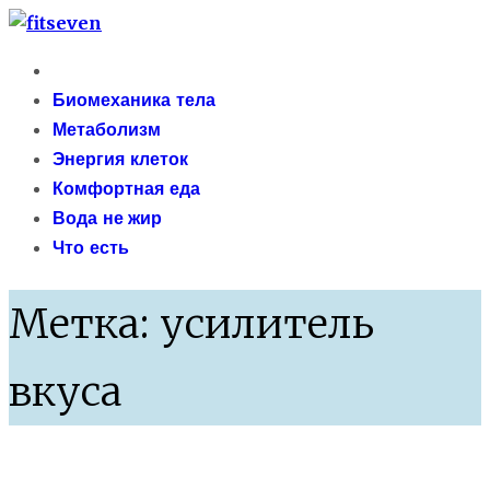
Skip
fitseven
to
Primary
сайт о метаболизме и энергетической адаптации
content
Menu
Биомеханика тела
организма после 40 лет
Метаболизм
Энергия клеток
Комфортная еда
Вода не жир
Что есть
Метка:
усилитель
вкуса
Еда