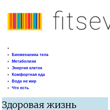
Skip
to
content
fitseven
Primary
сайт о метаболизме и энергетической адаптации
Menu
Биомеханика тела
организма после 40 лет
Метаболизм
Энергия клеток
Комфортная еда
Вода не жир
Что есть
Здоровая жизнь