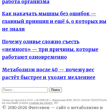
работа организма
Как накачать мышцы без ошибок —
главный принцип и ещё 4, о которых вы
не знали
Почему оливье сложно съесть
«немного» — три причины, которые
работают одновременно
Метаболизм после 40 — почему вес
растёт быстрее и уходит медленнее
Найти:
Спонсор проекта ООО «ФОНКОР». Лицензия ФНС Л027-00108-77/00395494
на оказание услуги
ставки на спорт
, 18+.
© 2010-2026 Фитсевен — сайт о метаболизме и