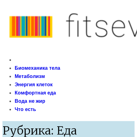
Skip
to
content
fitseven
Primary
сайт о метаболизме и энергетической адаптации
Menu
Биомеханика тела
организма после 40 лет
Метаболизм
Энергия клеток
Комфортная еда
Вода не жир
Что есть
Рубрика:
Еда