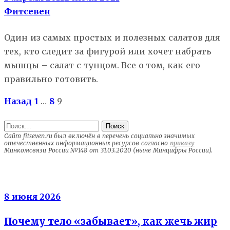
Фитсевен
Один из самых простых и полезных салатов для
тех, кто следит за фигурой или хочет набрать
мышцы – салат с тунцом. Все о том, как его
правильно готовить.
Пагинация
Назад
1
…
8
9
записей
Найти:
Сайт fitseven.ru был включён в перечень социально значимых
отечественных информационных ресурсов согласно
приказу
Минкомсвязи России №148 от 31.03.2020 (ныне Минцифры России).
Энергия клеток
8 июня 2026
Почему тело «забывает», как жечь жир