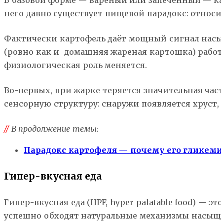
В базовой форме — варёный или запечённый — к
него давно существует пищевой парадокс: относ
Фактически картофель даёт мощный сигнал насы
(ровно как и домашняя жареная картошка) работа
физиологическая роль меняется.
Во-первых, при жарке теряется значительная час
сенсорную структуру: снаружи появляется хруст
//
В продолжение темы:
Парадокс картофеля — почему его гликеми
Гипер-вкусная еда
Гипер-вкусная еда (HPF, hyper palatable food) 
успешно обходят натуральные механизмы насыщен