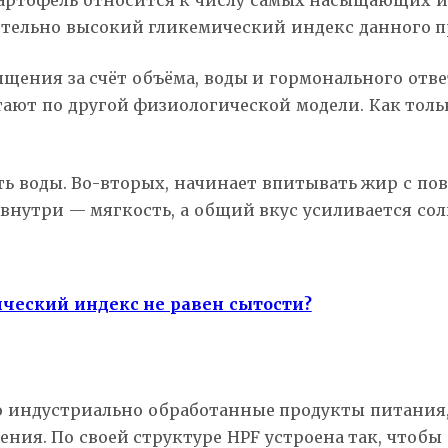
артофель относится к числу самых насыщающих ис
ительно высокий гликемический индекс данного пр
щения за счёт объёма, воды и гормонального отв
ют по другой физиологической модели. Как только
ть воды. Во-вторых, начинает впитывать жир с по
, внутри — мягкость, а общий вкус усиливается с
ческий индекс не равен сытости?
— это индустриально обработанные продукты питани
ия. По своей структуре HPF устроена так, чтобы 