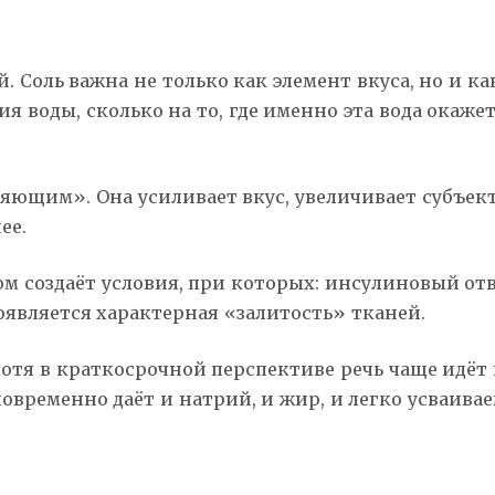
оль важна не только как элемент вкуса, но и как
я воды, сколько на то, где именно эта вода окаже
ляющим». Она усиливает вкус, увеличивает субъек
ее.
м создаёт условия, при которых: инсулиновый от
оявляется характерная «залитость» тканей.
 хотя в краткосрочной перспективе речь чаще идё
новременно даёт и натрий, и жир, и легко усваива