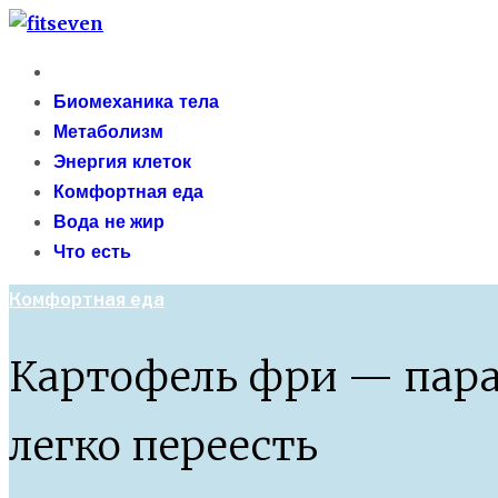
Skip
fitseven
to
Primary
сайт о метаболизме и энергетической адаптации 
content
Menu
Биомеханика тела
Метаболизм
Энергия клеток
Комфортная еда
Вода не жир
Что есть
Комфортная еда
Картофель фри — пара
легко переесть