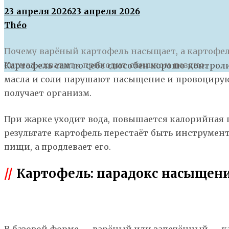
23 апреля 2026
23 апреля 2026
Théo
Почему варёный картофель насыщает, а картофел
сигнал «хватит» приходит слишком поздно.
Картофель сам по себе способен хорошо контрол
масла и соли нарушают насыщение и провоцируют 
получает организм.
При жарке уходит вода, повышается калорийная пл
результате картофель перестаёт быть инструмен
пищи, а продлевает его.
//
Картофель: парадокс насыщен