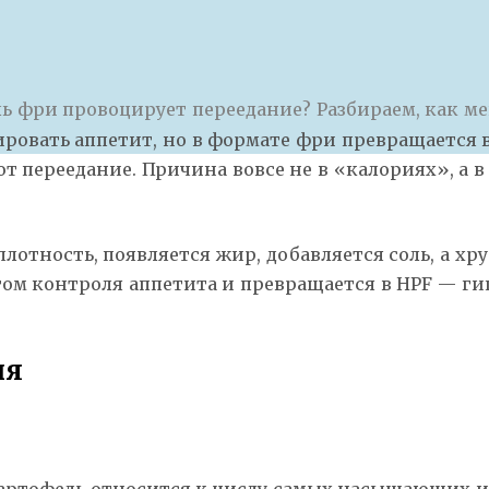
ь фри провоцирует переедание? Разбираем, как ме
ировать аппетит, но в формате фри превращается 
переедание. Причина вовсе не в «калориях», а в 
отность, появляется жир, добавляется соль, а хр
том контроля аппетита и превращается в HPF — ги
ия