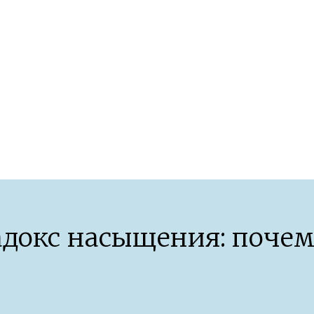
организма после 40 лет
докс насыщения: поче