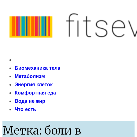
Skip
to
content
fitseven
Primary
сайт о метаболизме и энергетической адаптации
Menu
Биомеханика тела
организма после 40 лет
Метаболизм
Энергия клеток
Комфортная еда
Вода не жир
Что есть
Метка:
боли в