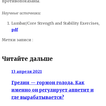
противопоказаны.
Научные источники:
Lumbar/Core Strength and Stability Exercises,
pdf
Метки записи :
боли в пояснице
вертебролог
позвоночник
упражнения для осанки
Читайте дальше
13 апреля 2021
Грелин — гормон голода. Как
именно он регулирует аппетит и
где вырабатывается?