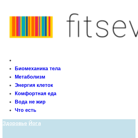
Skip
to
content
fitseven
Primary
сайт о метаболизме и энергетической адаптации
Menu
Биомеханика тела
организма после 40 лет
Метаболизм
Энергия клеток
Комфортная еда
Вода не жир
Что есть
Здоровье
Йога