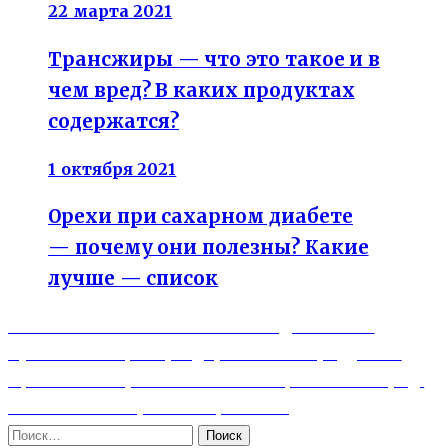
22 марта 2021
Трансжиры — что это такое и в
чем вред? В каких продуктах
содержатся?
1 октября 2021
Орехи при сахарном диабете
— почему они полезны? Какие
лучше — список
Previous
Навигация
Витамин С — чем он полезен для кожи?
post:
Суточные нормы, содержание в продуктах
по
Next
Протеин — противопоказания, польза и вред.
записям
post:
Можно ли нагревать протеин?
Найти: