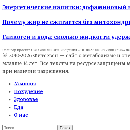
Энергетические напитки: дофаминовый к
Почему жир не сжигается без митохонд
Гликоген и вода: сколько жидкости удер
Спонсор проекта ООО «ФОНКОР». Лицензия ФНС Л027-00108-77/00395494 на 
© 2010-2026 Фитсевен — сайт о метаболизме и эн
младше 14 лет. Все тексты на ресурсе защищены
при наличии разрешения.
Мышцы
Похудение
Здоровье
Еда
О нас
Найти: