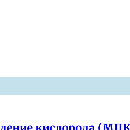
организма после 40 лет
ление кислорода (МПК