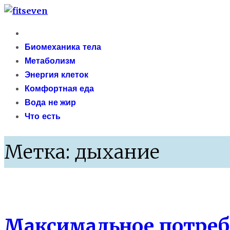
Skip
fitseven
to
Primary
сайт о метаболизме и энергетической адаптации 
content
Menu
Биомеханика тела
Метаболизм
Энергия клеток
Комфортная еда
Вода не жир
Что есть
Метка:
дыхание
Здоровье
Максимальное потреб