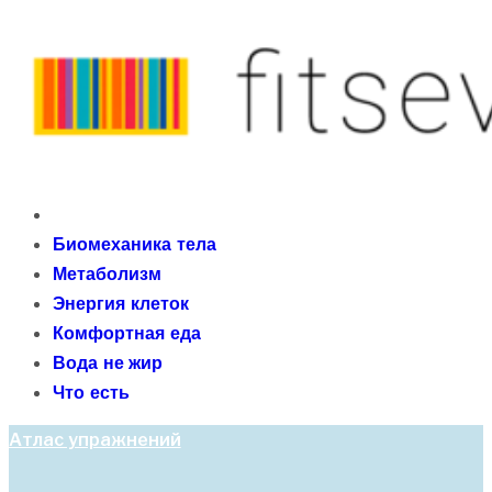
Skip
to
content
fitseven
Primary
сайт о метаболизме и энергетической адаптации
Menu
Биомеханика тела
организма после 40 лет
Метаболизм
Энергия клеток
Комфортная еда
Вода не жир
Что есть
Атлас упражнений