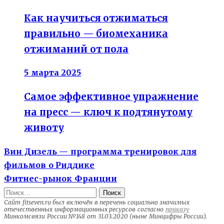
Как научиться отжиматься
правильно — биомеханика
отжиманий от пола
5 марта 2025
Самое эффективное упражнение
на пресс — ключ к подтянутому
животу
Previous
Навигация
Вин Дизель — программа тренировок для
post:
фильмов о Риддике
по
Next
Фитнес-рынок Франции
записям
post:
Найти:
Сайт fitseven.ru был включён в перечень социально значимых
отечественных информационных ресурсов согласно
приказу
Минкомсвязи России №148 от 31.03.2020 (ныне Минцифры России).