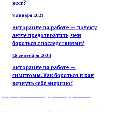
весе?
8 января 2021
Выгорание на работе — почему
легче предотвратить, чем
бороться с последствиями?
28 сентября 2020
Выгорание на работе —
симптомы. Как бороться и как
вернуть себе энергию?
Previous
Навигация
Крупа фонио — лидер по содержанию
post:
протеина. В чем польза и как готовить?
по
Next
Кальций — зачем нужен организму?