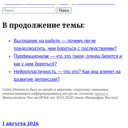
записям
post:
(Спойлер: не только для здоровья костей 🦴)
Найти:
В продолжение темы:
Выгорание на работе — почему легче
предотвратить, чем бороться с последствиями?
Перфекционизм — что это такое, откуда берется и
как с ним бороться?
Нейропластичность — что это? Как она влияет на
развитие депрессии?
Сайт fitseven.ru был включён в перечень социально значимых
отечественных информационных ресурсов согласно
приказу
Минкомсвязи России №148 от 31.03.2020 (ныне Минцифры России).
Электролиты
1 августа 2026