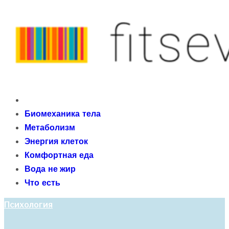
Skip
to
content
fitseven
Primary
сайт о метаболизме и энергетической адаптации
Menu
Биомеханика тела
организма после 40 лет
Метаболизм
Энергия клеток
Комфортная еда
Вода не жир
Что есть
Психология