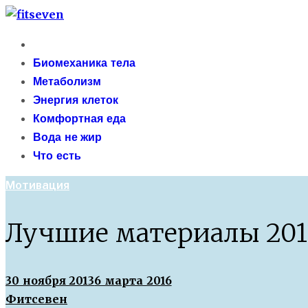
Skip
fitseven
to
Primary
сайт о метаболизме и энергетической адаптации 
content
Menu
Биомеханика тела
Метаболизм
Энергия клеток
Комфортная еда
Вода не жир
Что есть
Мотивация
Лучшие материалы 201
30 ноября 2013
6 марта 2016
Фитсевен