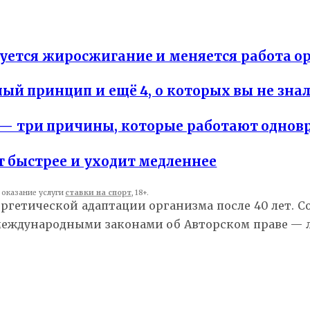
уется жиросжигание и меняется работа о
й принцип и ещё 4, о которых вы не зна
 — три причины, которые работают одно
т быстрее и уходит медленнее
оказание услуги
ставки на спорт
, 18+.
ергетической адаптации организма после 40 лет. 
 международными законами об Авторском праве —