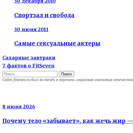
30 декабря 2010
Спортзал и свобода
30 июня 2011
Самые сексуальные актеры
Previous
Навигация
Сахарные завтраки
post:
Next
7 фактов о FitSeven
по
post:
Найти:
Сайт fitseven.ru был включён в перечень социально значимых отечест
записям
Энергия клеток
8 июня 2026
Почему тело «забывает», как жечь жир 