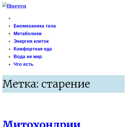
Skip
fitseven
to
Primary
сайт о метаболизме и энергетической адаптации
content
Menu
Биомеханика тела
организма после 40 лет
Метаболизм
Энергия клеток
Комфортная еда
Вода не жир
Что есть
Метка:
старение
Энергия клеток
Митохондрии,