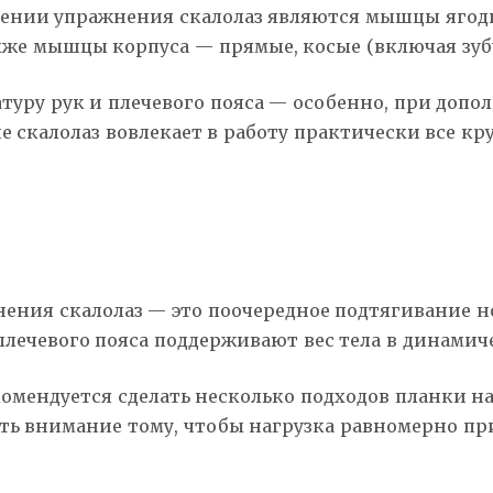
и упражнения скалолаз являются мышцы ягодиц 
также мышцы корпуса — прямые, косые (включая з
туру рук и плечевого пояса — особенно, при допо
 скалолаз вовлекает в работу практически все к
ния скалолаз — это поочередное подтягивание но
плечевого пояса поддерживают вес тела в динамич
омендуется сделать несколько подходов планки н
лять внимание тому, чтобы нагрузка равномерно пр