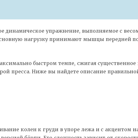
ное динамическое упражнение, выполняемое с весо
Основную нагрузку принимают мышцы передней пов
аксимально быстром темпе, сжигая существенное 
рой пресса. Ниже вы найдете описание правильной
вание колен к груди в упоре лежа и с акцентом н
ерсией бёрпи. Его сложность зависит от скорост