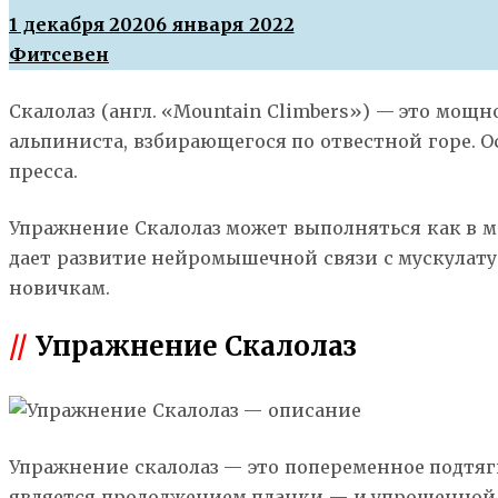
1 декабря 2020
6 января 2022
Фитсевен
Скалолаз (англ. «Mountain Climbers») — это мощ
альпиниста, взбирающегося по отвестной горе. 
пресса.
Упражнение Скалолаз может выполняться как в м
дает развитие нейромышечной связи с мускулату
новичкам.
//
Упражнение Скалолаз
Упражнение скалолаз — это попеременное подтяги
является продолжением планки — и упрощенной в