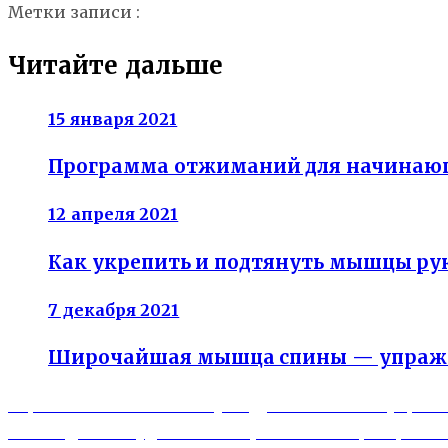
Метки записи :
упражнение бёрпи
упражнение пла
Читайте дальше
15 января 2021
Программа отжиманий для начинающи
12 апреля 2021
Как укрепить и подтянуть мышцы ру
7 декабря 2021
Широчайшая мышца спины — упражне
Previous
Навигация
Гормональный живот у подростка — как убрат
post:
Next
КБЖУ для похудения — нормы белков, жиров и 