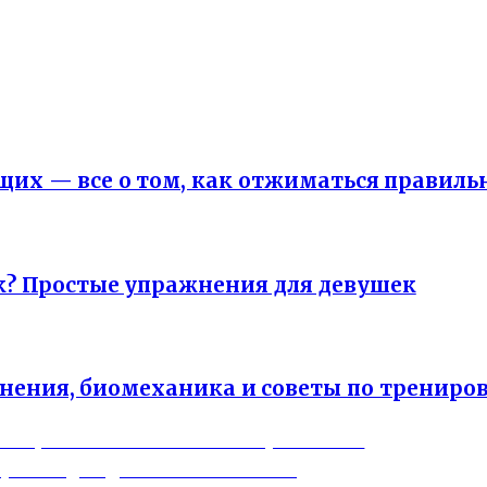
нка
упражнения на пресс
х — все о том, как отжиматься правиль
к? Простые упражнения для девушек
ния, биомеханика и советы по трениро
ь жировые отложения внизу живота?
углеводов для снижения веса