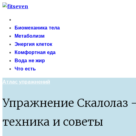
Skip
fitseven
to
Primary
сайт о метаболизме и энергетической адаптации 
content
Menu
Биомеханика тела
Метаболизм
Энергия клеток
Комфортная еда
Вода не жир
Что есть
Атлас упражнений
Упражнение Скалолаз 
техника и советы