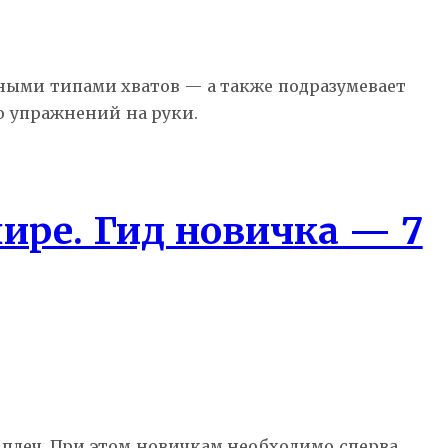
чными типами хватов — а также подразумевает
 упражнений на руки.
ире. Гид новичка — 7
плеч. При этом новичкам необходимо сперва