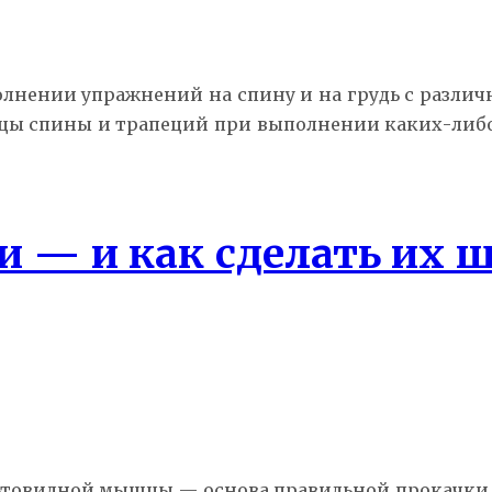
олнении упражнений на спину и на грудь с разли
цы спины и трапеций при выполнении каких-либо
и — и как сделать их ш
льтовидной мышцы — основа правильной прокачки 