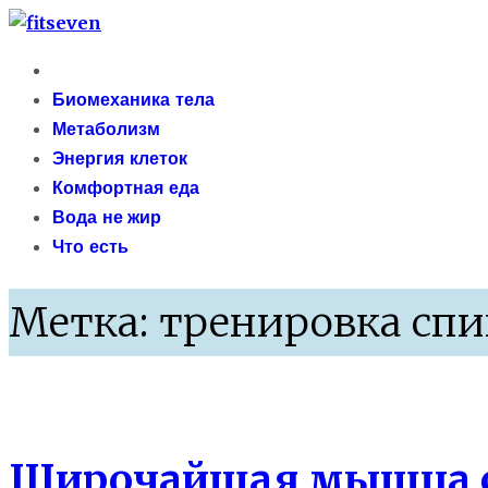
Skip
fitseven
to
Primary
сайт о метаболизме и энергетической адаптации 
content
Menu
Биомеханика тела
Метаболизм
Энергия клеток
Комфортная еда
Вода не жир
Что есть
Метка:
тренировка сп
Атлас упражнений
Широчайшая мышца с