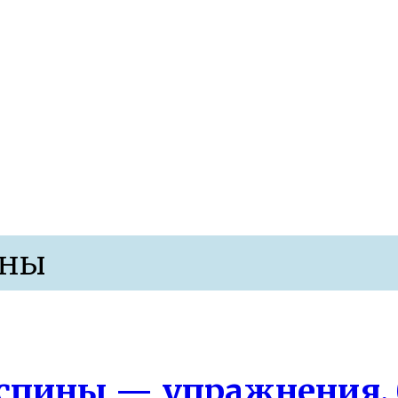
организма после 40 лет
ины
пины — упражнения, 