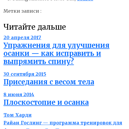
Метки записи :
как накачать пресс
мышцы
корпуса
наклон таза назад
осанка
Читайте дальше
20 апреля 2017
Упражнения для улучшения
осанки — как исправить и
выпрямить спину?
30 сентября 2015
Приседания с весом тела
8 июня 2014
Плоскостопие и осанка
Навигация
Previous
Том Харди
по
post:
Next
Райан Гослинг — программа тренировок для