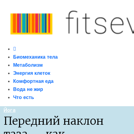
Skip
to
content
Primary
fitseven
сайт о метаболизме и энергетической адаптации
Menu
Биомеханика тела
организма после 40 лет
Метаболизм
Энергия клеток
Комфортная еда
Вода не жир
Что есть
Йога
Передний наклон