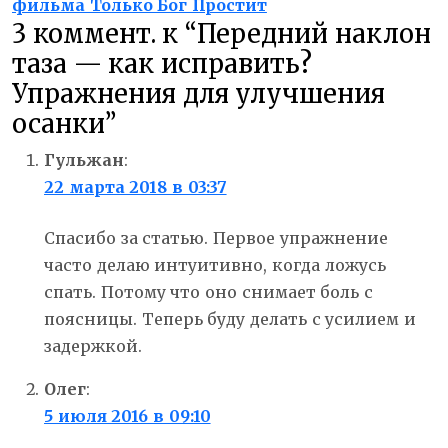
post:
фильма Только Бог Простит
записям
3 коммент. к “Передний наклон
таза — как исправить?
Упражнения для улучшения
осанки”
Гульжан
:
22 марта 2018 в 03:37
Спасибо за статью. Первое упражнение
часто делаю интуитивно, когда ложусь
спать. Потому что оно снимает боль с
поясницы. Теперь буду делать с усилием и
задержкой.
Олег
:
5 июля 2016 в 09:10