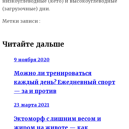
низкоуглеводные (кето) и высокоуглеводные
(загрузочные) дни.
Метки записи :
безуглеводная диета
кето
сушка
тренировки для сжигания жира
Читайте дальше
9 ноября 2020
Можно ли тренироваться
каждый день? Ежедневный спорт
— за и против
23 марта 2021
Эктоморф с лишним весом и
жиром на животе — как