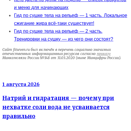
и меню для начинающих
Гид по сушке тела на рельеф — 1 часть. Локальное
сжигание жира всё-таки существует!
Гид по сушке тела на рельеф — 2 часть.
Тренировки на сушку — из чего они состоят?
Сайт fitseven.ru был включён в перечень социально значимых
отечественных информационных ресурсов согласно
приказу
Минкомсвязи России №148 от 31.03.2020 (ныне Минцифры России).
Электролиты
1 августа 2026
Натрий и гидратация — почему при
нехватке соли вода не усваивается
правильно
Энергия клеток