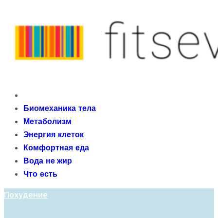
Skip
to
content
fitseven
Primary
сайт о метаболизме и энергетической адаптации
Menu
Биомеханика тела
организма после 40 лет
Метаболизм
Энергия клеток
Комфортная еда
Вода не жир
Что есть
Похудение