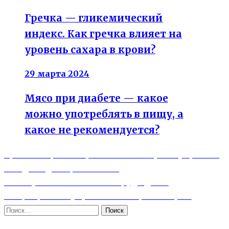
Гречка — гликемический
индекс. Как гречка влияет на
уровень сахара в крови?
29 марта 2024
Мясо при диабете — какое
можно употреблять в пищу, а
какое не рекомендуется?
Previous
Навигация
Гребной тренажер — польза и преимущества.
post:
Что дает для организма?
по
Next
Как мужчине накачать грудь дома
записям
post:
— программа упражнений Криса Херия
Найти: