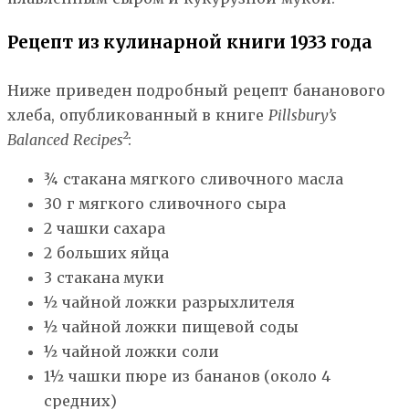
Рецепт из кулинарной книги 1933 года
Ниже приведен подробный рецепт бананового
хлеба, опубликованный в книге
Pillsbury’s
Balanced Recipes²
:
¾ стакана мягкого сливочного масла
30 г мягкого сливочного сыра
2 чашки сахара
2 больших яйца
3 стакана муки
½ чайной ложки разрыхлителя
½ чайной ложки пищевой соды
½ чайной ложки соли
1½ чашки пюре из бананов (около 4
средних)