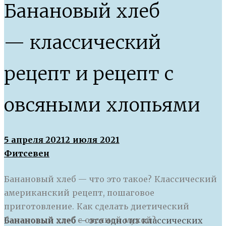
Банановый хлеб
— классический
рецепт и рецепт с
овсяными хлопьями
5 апреля 2021
2 июля 2021
Фитсевен
Банановый хлеб — что это такое? Классический
американский рецепт, пошаговое
приготовление. Как сделать диетический
банановый хлеб с овсяной мукой?
Б
анановый хлеб — это одно из классических