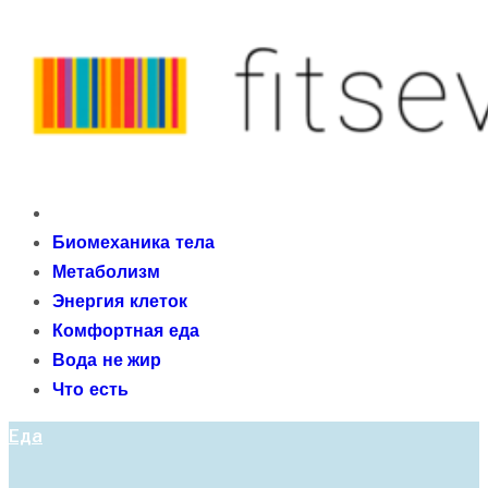
Skip
to
content
fitseven
Primary
сайт о метаболизме и энергетической адаптации
Menu
Биомеханика тела
организма после 40 лет
Метаболизм
Энергия клеток
Комфортная еда
Вода не жир
Что есть
Еда