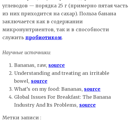
углеводов — порядка 25 г (примерно пятая часть
из них приходится на сахар). Польза банана
заключается как в содержании
микронунтриентов, так и в способности
служить
пробиотиком
.
Научные источники:
Bananas, raw,
source
Understanding and treating an irritable
bowel,
source
What’s on my food: Bananas,
source
Global Issues For Breakfast: The Banana
Industry And Its Problems,
source
Метки записи :
антиоксиданты
витамины и
минералы
железо
магний
пробиотики