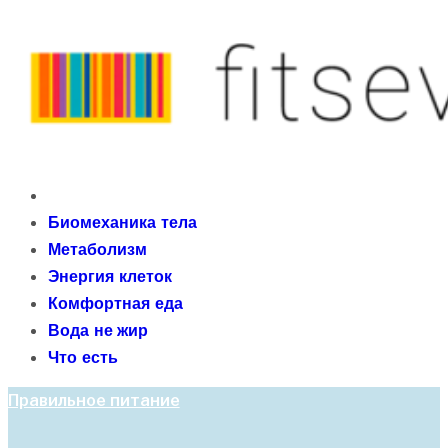
Skip
to
content
fitseven
Primary
сайт о метаболизме и энергетической адаптации
Menu
Биомеханика тела
организма после 40 лет
Метаболизм
Энергия клеток
Комфортная еда
Вода не жир
Что есть
Правильное питание