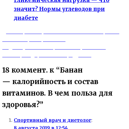
Гликемическая нагрузка — что
значит? Нормы углеводов при
диабете
Previous
Навигация
Диета при гастрите — что можно есть, а что
post:
нельзя? Примеры меню
по
Next
Йод — суточные нормы и потребности.
записям
post:
Таблица содержания в продуктах
18 коммент. к “Банан
— калорийность и состав
витаминов. В чем польза для
здоровья?”
Спортивный врач и диетолог
:
8 августа 2019 в 12:54