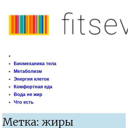
Skip
to
content
fitseven
Primary
сайт о метаболизме и энергетической адаптации
Menu
Биомеханика тела
организма после 40 лет
Метаболизм
Энергия клеток
Комфортная еда
Вода не жир
Что есть
Метка:
жиры