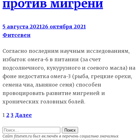
против мигрени
5 августа 2021
26 октября 2021
Фитсевен
Согласно последним научным исследованиям,
избыток омега-6 в питании (за счет
подсолнечного, кукурузного и соевого масла) на
фоне недостатка омега-3 (рыба, грецкие орехи,
семена чиа, льняное семя) способен
провоцировать развитие мигреней и
хронических головных болей.
Пагинация
1
2
3
Далее
записей
Найти:
Сайт fitseven.ru был включён в перечень социально значимых