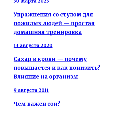
30 марта 2023
Упражнения со стулом для
пожилых людей — простая
домашняя тренировка
13 августа 2020
Сахар в крови — почему
повышается и как понизить?
Влияние на организм
9 августа 2011
Чем важен сон?
Previous
Навигация
Подкожный жир — как от него избавиться без
post:
спорта и тренировок?