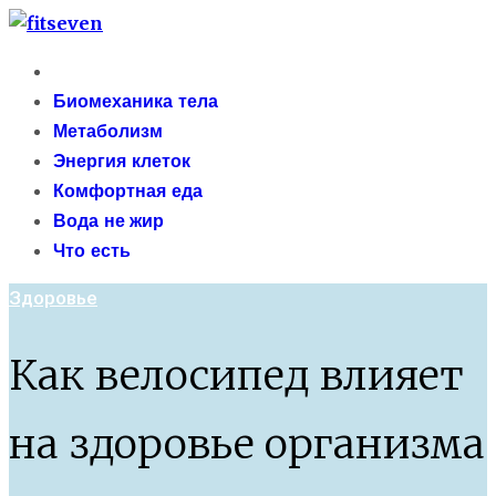
Skip
fitseven
to
Primary
сайт о метаболизме и энергетической адаптации
content
Menu
Биомеханика тела
организма после 40 лет
Метаболизм
Энергия клеток
Комфортная еда
Вода не жир
Что есть
Здоровье
Как велосипед влияет
на здоровье организма