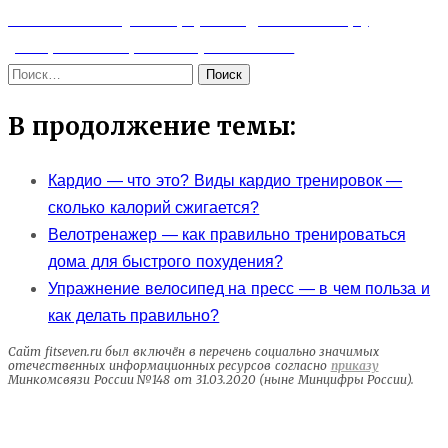
по
Next
Как и почему сахар (и сладкое вообще)
записям
post:
ускоряют старение организма?
Найти:
В продолжение темы:
Кардио — что это? Виды кардио тренировок —
сколько калорий сжигается?
Велотренажер — как правильно тренироваться
дома для быстрого похудения?
Упражнение велосипед на пресс — в чем польза и
как делать правильно?
Сайт fitseven.ru был включён в перечень социально значимых
отечественных информационных ресурсов согласно
приказу
Минкомсвязи России №148 от 31.03.2020 (ныне Минцифры России).
Электролиты