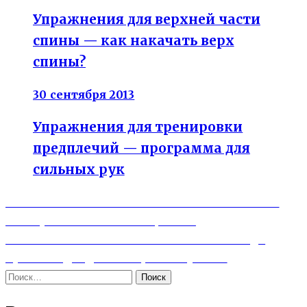
Упражнения для верхней части
спины — как накачать верх
спины?
30 сентября 2013
Упражнения для тренировки
предплечий — программа для
сильных рук
Previous
Навигация
Зелёный чай — в чём польза? Чем зелёный
post:
чай лучше обычного чёрного?
по
Next
Как питание влияет на сон — и какая еда
записям
post:
лучше подходит вечером на ужин?
Найти: