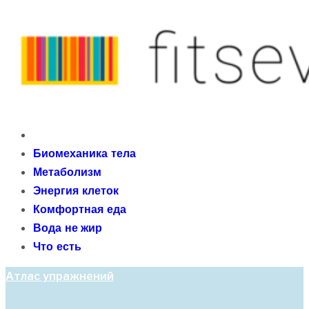
Skip
to
content
fitseven
Primary
сайт о метаболизме и энергетической адаптации
Menu
Биомеханика тела
организма после 40 лет
Метаболизм
Энергия клеток
Комфортная еда
Вода не жир
Что есть
Атлас упражнений