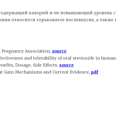
 содержащий калорий и не повышающий уровень с
тевии относится горьковатое послевкусие, а такж
n Pregnancy Association,
source
fectiveness and tolerability of oral stevioside in hum
efits, Dosage, Side Effects,
source
ight Gain Mechanisms and Current Evidence,
pdf
стевия
флавоноиды