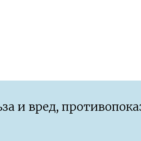
организма после 40 лет
ьза и вред, противопок