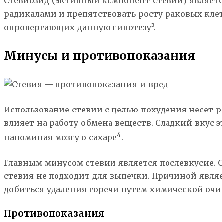
Стевиозид (активный компонент стевии) являетс
радикалами и препятствовать росту раковых кле
опровергающих данную гипотезу³.
Минусы и противопоказания
Использование стевии с целью похудения несет р
влияет на работу обмена веществ. Сладкий вкус 
4
напоминая мозгу о сахаре
.
Главным минусом стевии является послевкусие. 
стевия не подходит для выпечки. Причиной являе
добиться удаления горечи путем химической очи
Противопоказания