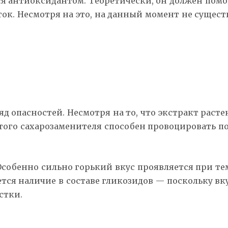
я антиоксидантом. Теоретически, он должен помо
ток. Несмотря на это, на данный момент не суще
яд опасностей. Несмотря на то, что экстракт раст
этого сахарозаменителя способен провоцировать п
Особенно сильно горький вкус проявляется при т
тся наличие в составе гликозидов — поскольку вк
стки.