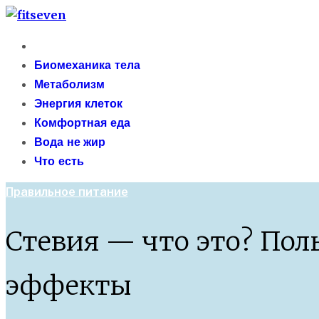
Skip
fitseven
to
Primary
сайт о метаболизме и энергетической адаптации 
content
Menu
Биомеханика тела
Метаболизм
Энергия клеток
Комфортная еда
Вода не жир
Что есть
Правильное питание
Стевия — что это? Пол
эффекты