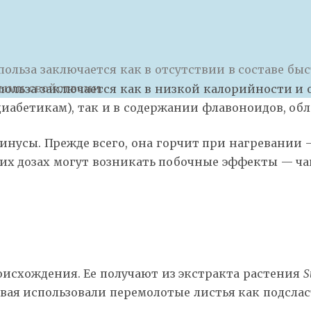
польза заключается как в отсутствии в составе бы
ыми свойствами.
 польза заключается как в низкой калорийности и 
диабетикам), так и в содержании флавоноидов, 
инусы. Прежде всего, она горчит при нагревании —
их дозах могут возникать побочные эффекты — чащ
оисхождения. Ее получают из экстракта растения
S
вая использовали перемолотые листья как подслас