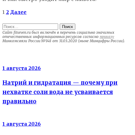
Пагинация
1
2
Далее
записей
Найти:
Сайт fitseven.ru был включён в перечень социально значимых
отечественных информационных ресурсов согласно
приказу
Минкомсвязи России №148 от 31.03.2020 (ныне Минцифры России).
Электролиты
1 августа 2026
Натрий и гидратация — почему при
нехватке соли вода не усваивается
правильно
Энергия клеток
1 августа 2026