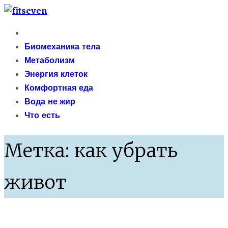
Skip
fitseven
to
Primary
сайт о метаболизме и энергетической адаптации
content
Menu
Биомеханика тела
организма после 40 лет
Метаболизм
Энергия клеток
Комфортная еда
Вода не жир
Что есть
Метка:
как убрать
живот
Разбор темы