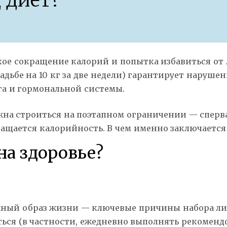
 диет?
зкое сокращение калорий и попытка избавиться от
вадьбе на 10 кг за две недели) гарантирует наруше
зга и гормональной системы.
жна строиться на поэтапном ограничении — спер
ащается калорийность. В чем именно заключается 
на здоровье?
ный образ жизни — ключевые причины набора лишн
ься (в частности, ежедневно выполнять рекоменд