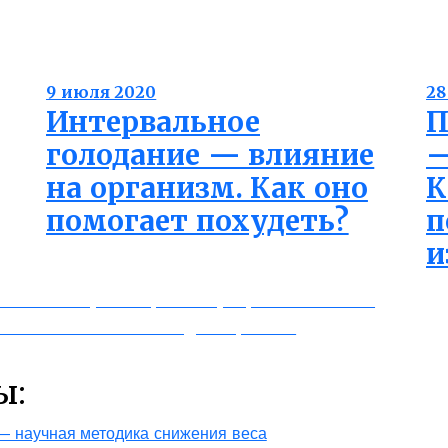
иета для похудения
лептин
тестостерон
9 июля 2020
28
Интервальное
П
голодание — влияние
—
на организм. Как оно
К
помогает похудеть?
п
и
, как на море — простой рецепт пошагово
 с овсянкой и мальтодекстрином
ы:
 — научная методика снижения веса