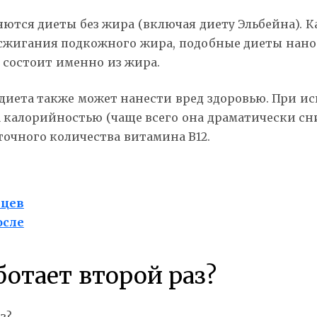
ются диеты без жира (включая диету Эльбейна). К
сжигания подкожного жира, подобные диеты нанос
 состоит именно из жира.
я диета также может нанести вред здоровью. При 
 калорийностью (чаще всего она драматически сни
точного количества витамина В12.
нцев
осле
ботает второй раз?