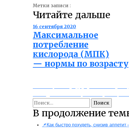
Метки записи :
витамины и минералы
д
Читайте дальше
16 сентября 2020
Максимальное
потребление
кислорода (МПК)
— нормы по возрасту
Навигация
Previous
Как сварить кукурузу также вкусно
post:
Next
Как сделать гейнер самому? Рецепт
по
post:
Найти:
записям
В продолжение тем
📌Как быстро похудеть, снизив аппетит