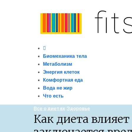
Skip
to
content
Primary
сайт о метаболизме и энергетической
Menu
Биомеханика тела
Метаболизм
Энергия клеток
Комфортная еда
Вода не жир
Что есть
Все о диетах
Здоровье
Как диета влияет