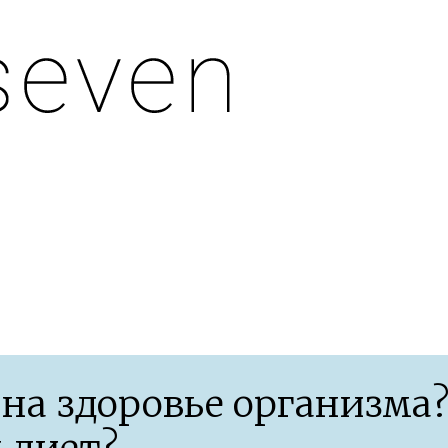
 адаптации организма после 40 лет
 на здоровье организма?