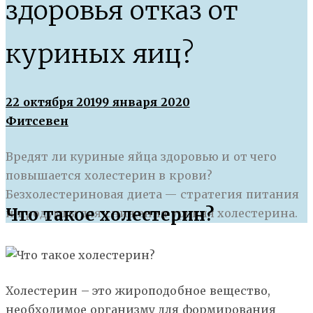
здоровья отказ от
куриных яиц?
22 октября 2019
9 января 2020
Фитсевен
Вредят ли куриные яйца здоровью и от чего
повышается холестерин в крови?
Безхолестериновая диета — стратегия питания
Что такое холестерин?
и продукты для снижения уровня холестерина.
Холестерин – это жироподобное вещество,
необходимое организму для формирования