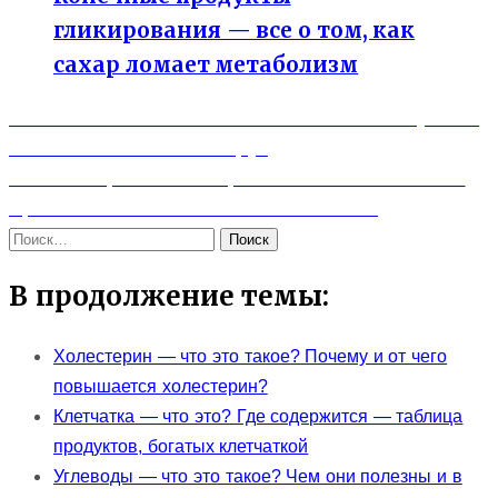
гликирования — все о том, как
сахар ломает метаболизм
Previous
Навигация
Биохакинг — что это такое и зачем он нужен?
post:
С чего начать биохакеру?
по
Next
Связь биоритмов и гормона сна. Как и зачем
записям
post:
принимать мелатонин в таблетках?
Найти:
В продолжение темы:
Холестерин — что это такое? Почему и от чего
повышается холестерин?
Клетчатка — что это? Где содержится — таблица
продуктов, богатых клетчаткой
Углеводы — что это такое? Чем они полезны и в