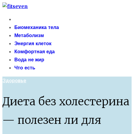
Skip
fitseven
to
Primary
сайт о метаболизме и энергетической адаптации
content
Menu
Биомеханика тела
организма после 40 лет
Метаболизм
Энергия клеток
Комфортная еда
Вода не жир
Что есть
Здоровье
Диета без холестерина
— полезен ли для