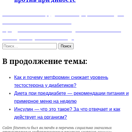
Previous
Навигация
Жим штанги с груди стоя — упражнение для
post:
плеч. Пошаговая техника
по
Next
Продукты с низким ГИ — действительно ли
записям
post:
они лучше утоляют голод?
Найти:
В продолжение темы:
Как и почему метформин снижает уровень
тестостерона у диабетиков?
Диета при преддиабете — рекомендации питания и
примерное меню на неделю
Инсулин — что это такое? За что отвечает и как
действует на организм?
Сайт fitseven.ru был включён в перечень социально значимых
отечественных информационных ресурсов согласно
приказу