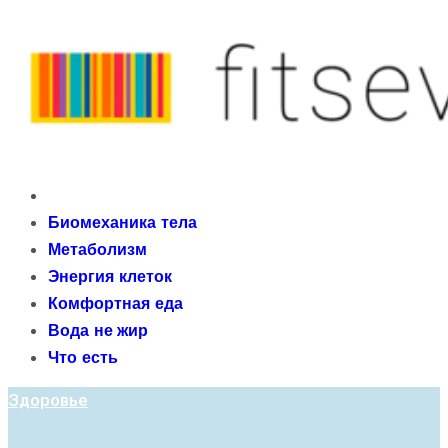
Skip
to
content
fitseven
Primary
сайт о метаболизме и энергетической адаптации
Menu
Биомеханика тела
организма после 40 лет
Метаболизм
Энергия клеток
Комфортная еда
Вода не жир
Что есть
Здоровье