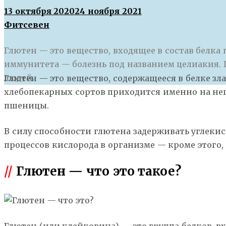
13 октября 2020
24 ноября 2021
Фитсевен
Глютен — это вещество, входящее в состав белк
иммунитета — болезнь под названием целиакия. П
людей.
Г
лютен — это вещество, содержащееся в белке зл
хлебопекарных сортов приходится именно на нег
пшеницы.
В силу способности глютена задерживать углеки
процессов кислорода в организме — кроме этого
//
Глютен — что это такое?