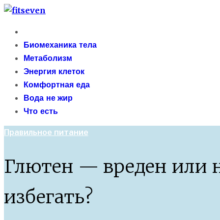
Skip
fitseven
to
Primary
сайт о метаболизме и энергетической адаптации 
content
Menu
Биомеханика тела
Метаболизм
Энергия клеток
Комфортная еда
Вода не жир
Что есть
Правильное питание
Глютен — вреден или н
избегать?