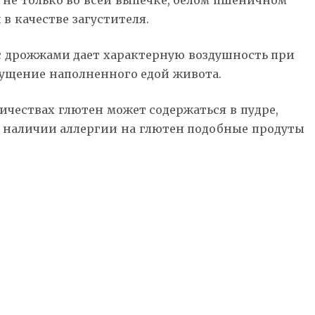
я не только во всей выпечке, белом пшеничном
в качестве загустителя.
и с дрожжами дает характерную воздушность при
щущение наполненного едой живота.
чествах глютен может содержаться в пудре,
ри наличии аллергии на глютен подобные продуты