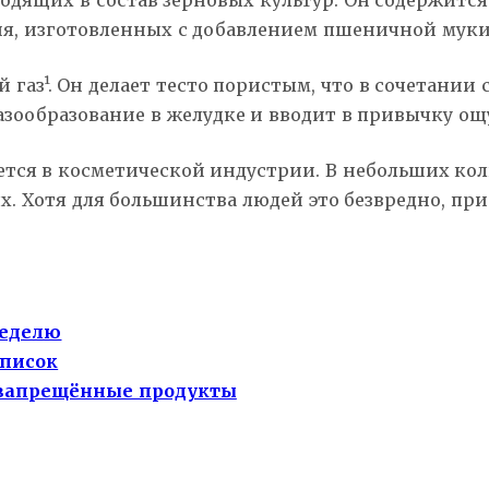
ходящих в состав зерновых культур. Он содержитс
ия, изготовленных с добавлением пшеничной муки 
й газ¹. Он делает тесто пористым, что в сочетани
азообразование в желудке и вводит в привычку о
ся в косметической индустрии. В небольших коли
ях. Хотя для большинства людей это безвредно, п
неделю
список
 запрещённые продукты