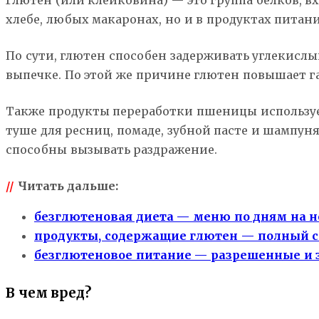
Глютен (или клейковина) — это группа белков, в
хлебе, любых макаронах, но и в продуктах питан
По сути, глютен способен задерживать углекислы
выпечке. По этой же причине глютен повышает г
Также продукты переработки пшеницы использует
туше для ресниц, помаде, зубной пасте и шампун
способны вызывать раздражение.
//
Читать дальше:
безглютеновая диета — меню по дням на 
продукты, содержащие глютен — полный 
безглютеновое питание — разрешенные и
В чем вред?