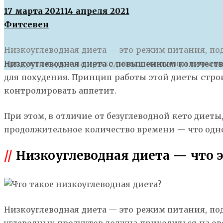
17 марта 2021
14 апреля 2021
Фитсевен
Низкоуглеводная диета — это режим питания, под
продуктов должна приходиться на овощи и цель
Н
изкоуглеводная диета с повышенным количеств
для похудения. Принцип работы этой диеты строи
контролировать аппетит.
При этом, в отличие от безуглеводной кето диет
продолжительное количество времени — что одно
//
Низкоуглеводная диета — что э
Низкоуглеводная диета — это режим питания, подр