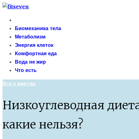
Skip
fitseven
to
Primary
сайт о метаболизме и энергетической адаптации 
content
Menu
Биомеханика тела
Метаболизм
Энергия клеток
Комфортная еда
Вода не жир
Что есть
Все о диетах
Низкоуглеводная диета
какие нельзя?