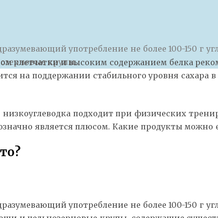
разумевающий употребление не более 100-150 г угл
нозерновые крупы.
ом клетчатки и высоким содержанием белка реком
тся на поддержании стабильного уровня сахара в 
ы, низкоуглеводка подходит при физических трени
значно является плюсом. Какие продукты можно ес
то?
азумевающий употребление не более 100-150 г угле