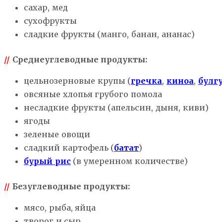
сахар, мед
сухофрукты
сладкие фрукты (манго, банан, ананас)
//
Среднеуглеводные продукты:
цельнозерновые крупы (
гречка
,
киноа
,
булг
овсяные хлопья грубого помола
несладкие фрукты (апельсин, дыня, киви)
ягоды
зеленые овощи
сладкий картофель (
батат
)
бурый рис
(в умеренном количестве)
//
Безуглеводные продукты:
мясо, рыба, яйца
творог и сыр