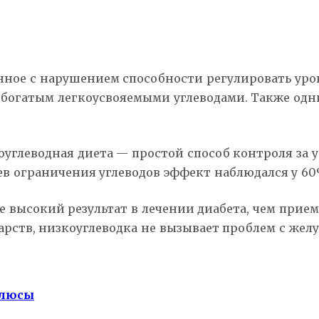
анное с нарушением способности регулировать ур
м, богатым легкоусвояемыми углеводами. Также о
оуглеводная диета — простой способ контроля за 
яцев ограничения углеводов эффект наблюдался у 
ее высокий результат в лечении диабета, чем пр
арств, низкоуглеводка не вызывает проблем с желу
плюсы