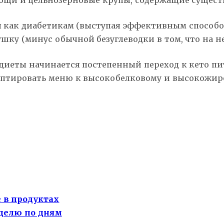
ощи и цельнозерновые крупы, содержащие сущест
я как диабетикам (выступая эффективным способ
ушку (минус обычной безуглеводки в том, что на н
 диеты начинается постепенный переход к кето п
адаптировать меню к высокобелковому и высокожи
 в продуктах
делю по дням